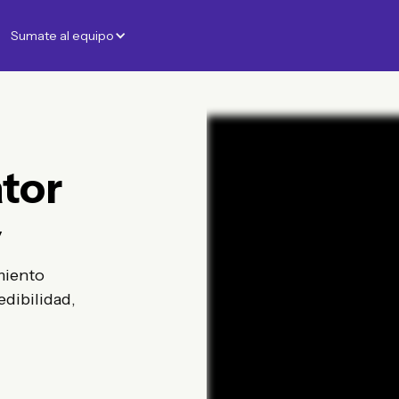
Sumate al equipo
tor
y
miento
edibilidad,