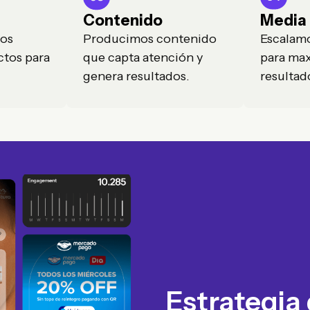
Contenido
Media
los
Producimos contenido
Escalamo
ctos para
que capta atención y
para max
genera resultados.
resultad
Estrategia