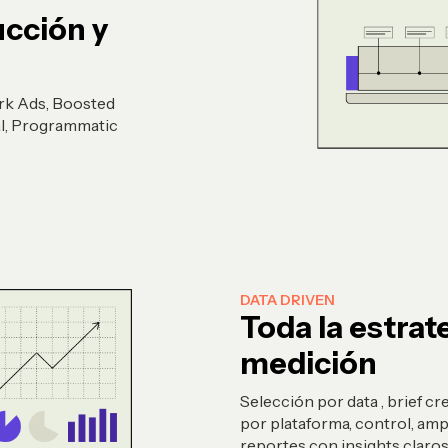
ucción y
ark Ads, Boosted
al, Programmatic
DATA DRIVEN
Toda la estrat
medición
Selección por data , brief cr
por plataforma, control, amp
reportes con insights claro