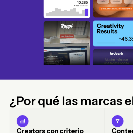
¿Por qué las marcas e
Creators con criterio
Conten