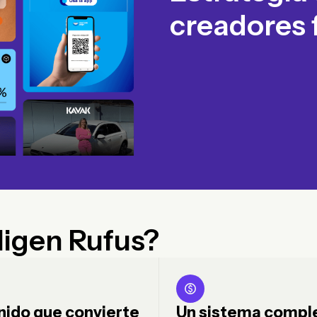
creadores f
ligen Rufus?
ido que convierte
Un sistema compl