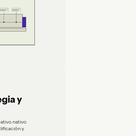
egia y
eativo nativo
lificación y
s