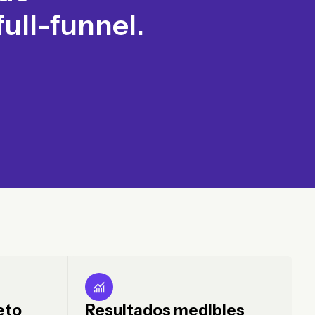
ull-funnel.
eto
Resultados medibles